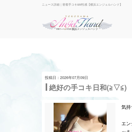
ニュース詳細｜密着手コキ&M性感【横浜エンジェルハンド】
2026年07月09日
絶好の手コキ日和(≧▽≦)
気持
エン
ッキ